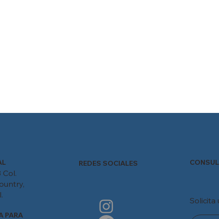
CONSUL
AL
REDES SOCIALES
 Col.
ountry,
.
Solicita
A PARA