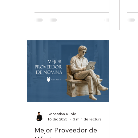
mejores oportunidades laborales.
refo
Sin embargo, el mercado actual
grad
está evolucionando a gran
sema
velocidad y las empresas enfrentan
apro
nuevos desafíos que exigen algo
impl
más que conocimientos teóricos.
próx
Hoy, la capacidad de demostrar
orga
habilidades específicas y
repr
competencias verificables se ha
labo
convertido en uno de los factores
últi
más importantes para la
dire
contratación, el desarrollo del talen
prod
pers
Sebastian Rubio
16 dic 2025
3 min de lectura
Mejor Proveedor de