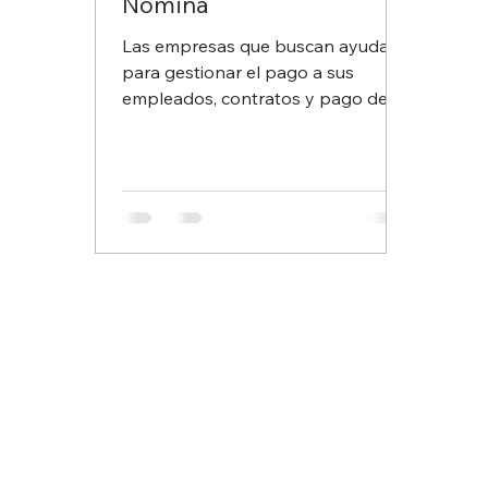
Nómina
Las empresas que buscan ayuda
para gestionar el pago a sus
empleados, contratos y pago de
impuestos requieren al mejor
proveedor de nóminas para
asegurarse de que sus procesos
serán seguros, se llevarán a cabo
de forma puntual y correcta. Pero
¿Cómo saber cuál es el mejor
proveedor de nóminas? A
continuación, te contaremos los
factores a considerar y que al final
te convencerán de que Torre
Blanca es la opción que tu empresa
necesita. Servicios especializados El
mejor proveed