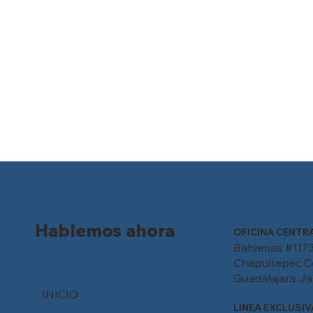
Hablemos ahora
OFICINA CENTR
Bahamas #1173
Chapultepec C
Guadalajara Jal
INICIO
LINEA EXCLUSIV