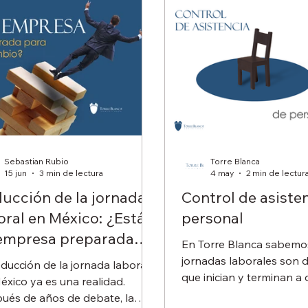
Sebastian Rubio
Torre Blanca
15 jun
3 min de lectura
4 may
2 min de lectur
ucción de la jornada
Control de asiste
oral en México: ¿Está
personal
empresa preparada
En Torre Blanca sabemo
a el cambio?
jornadas laborales son d
educción de la jornada laboral
que inician y terminan a 
éxico ya es una realidad.
horas, que dentro de la
ués de años de debate, la