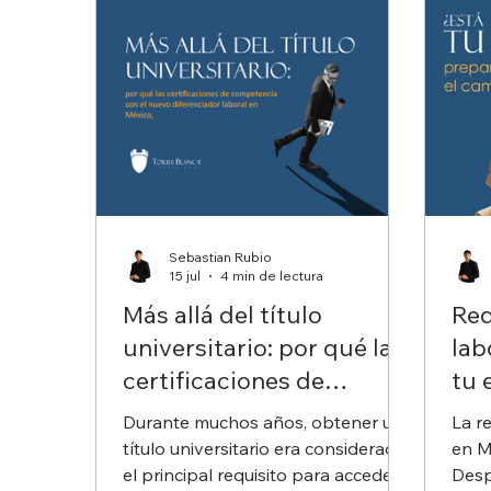
Sebastian Rubio
15 jul
4 min de lectura
Más allá del título
Red
universitario: por qué las
lab
certificaciones de
tu 
competencia son el
par
Durante muchos años, obtener un
La r
nuevo diferenciador
título universitario era considerado
en M
laboral en México
el principal requisito para acceder a
Desp