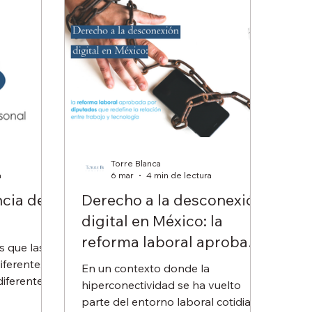
Torre Blanca
a
6 mar
4 min de lectura
ncia de
Derecho a la desconexión
digital en México: la
reforma laboral aprobada
s que las
por diputados que
iferentes,
En un contexto donde la
diferentes
redefine la relación entre
hiperconectividad se ha vuelto
 nómina
trabajo y tecnología.
parte del entorno laboral cotidiano,