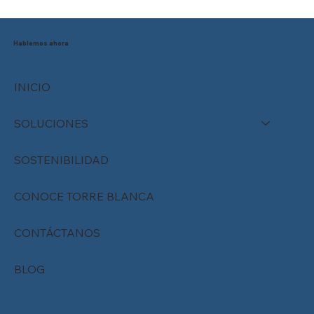
Reducción de la jornada laboral en
México: ¿Está tu empresa preparada
para el cambio?
Hablemos ahora
INICIO
SOLUCIONES
SOSTENIBILIDAD
CONOCE TORRE BLANCA
CONTÁCTANOS
BLOG