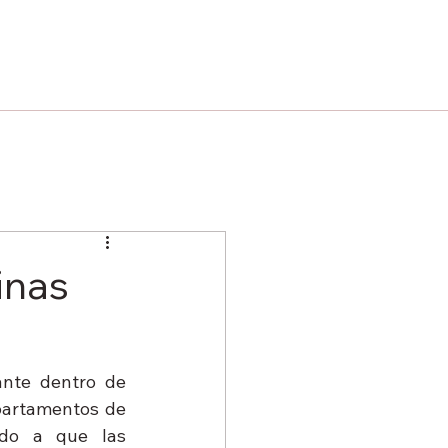
inas
nte dentro de 
partamentos de 
do a que las 