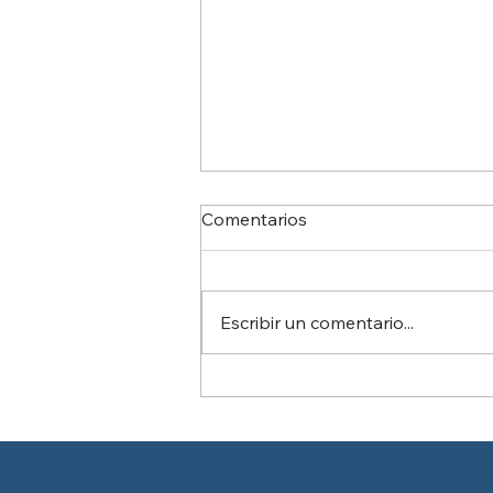
Comentarios
Escribir un comentario...
Más allá del título
universitario: por qué las
certificaciones de
competencia son el nuevo
diferenciador laboral en