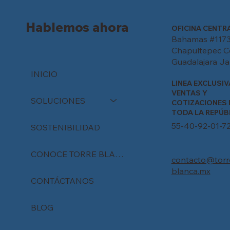
México
Hablemos ahora
OFICINA CENTR
Bahamas #1173
Chapultepec C
Guadalajara Jal
INICIO
LINEA EXCLUSIV
VENTAS Y
SOLUCIONES
COTIZACIONES 
TODA LA REPÚB
55-40-92-01-7
SOSTENIBILIDAD
CONOCE TORRE BLANCA
contacto@torr
blanca.mx
CONTÁCTANOS
BLOG