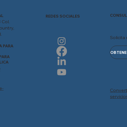
CONSUL
AL
REDES SOCIALES
 Col.
ountry,
.
Solicita
A PARA
PARA
LICA
2
e-
Convert
servicio