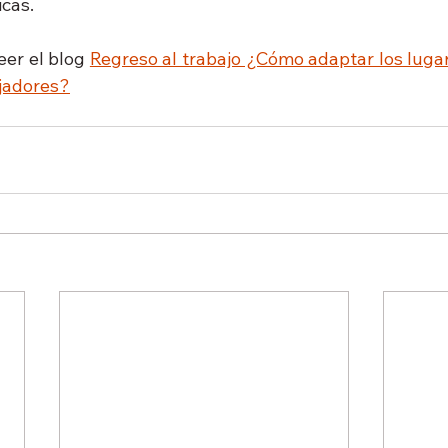
icas.
er el blog 
Regreso al trabajo ¿Cómo adaptar los lugar
ajadores?