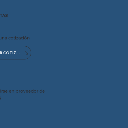
TAS
 una cotización
OBTENER COTIZACIÓN
irse en proveedor de
s