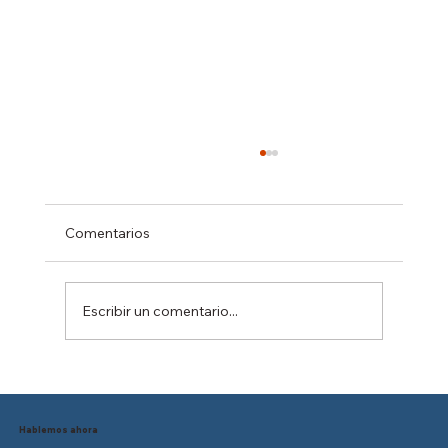
Comentarios
Escribir un comentario...
Reducción de la jornada laboral en
México: ¿Está tu empresa preparada
para el cambio?
Hablemos ahora