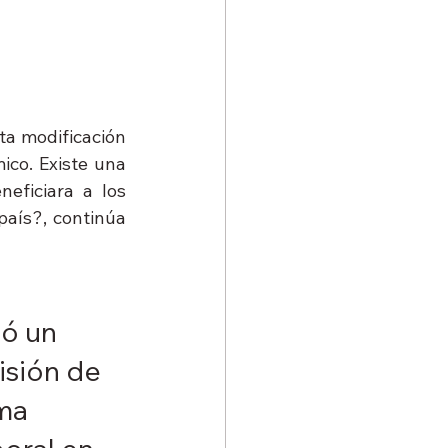
ta modificación 
co. Existe una 
ficiara a los 
aís?, continúa 
ó un 
isión de 
ma 