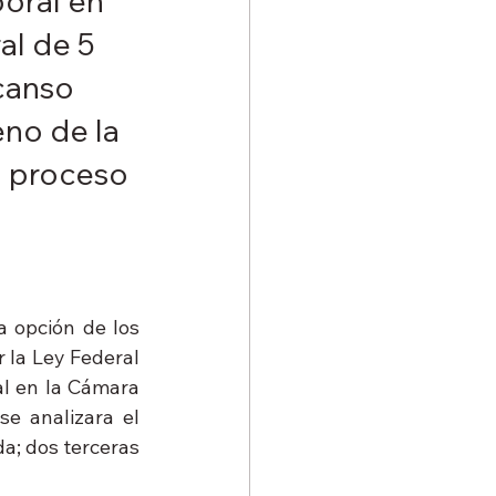
oral en 
al de 5 
canso 
no de la 
u proceso 
 opción de los 
 la Ley Federal 
al en la Cámara 
se analizara el 
a; dos terceras 