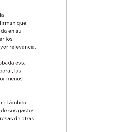
la 
firman que 
ada en su 
r los 
yor relevancia.
robada esta 
oral, las 
por menos 
 el ámbito 
 de sus gastos 
resas de otras 