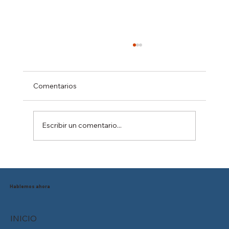
Comentarios
Escribir un comentario...
Reducción de la jornada laboral en
México: ¿Está tu empresa preparada
para el cambio?
Hablemos ahora
INICIO