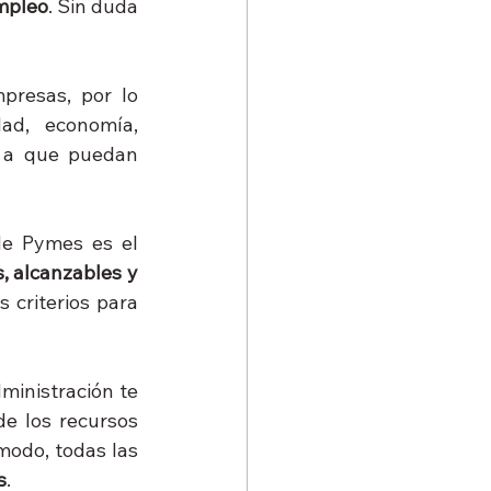
mpleo
. Sin duda 
presas, por lo 
ad, economía, 
a a que puedan 
Por eso, uno de los principios básicos de la gestión y administración de Pymes es el 
s, alcanzables y 
 criterios para 
ministración te 
e los recursos 
odo, todas las 
s
.