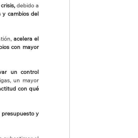
risis,
 debido a 
 y cambios del 
tión, 
acelera el 
bios con mayor 
evar un control 
igas, un mayor 
ctitud con qué 
 presupuesto y 