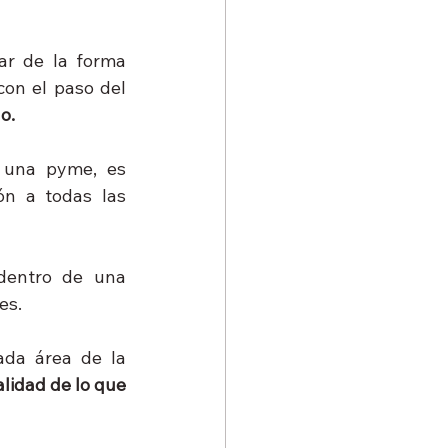
r de la forma 
on el paso del 
o.
Otro de los factores esenciales para la gestión y administración de una pyme, es 
ón a todas las 
dentro de una 
es.
ada área de la 
lidad de lo que 