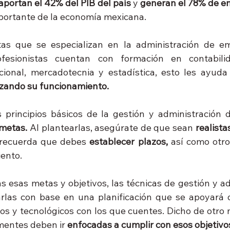
aportan el 42% del PIB del país 
y 
generan el 78% de e
portante de la economía mexicana. 
stas que se especializan en la administración de em
ofesionistas cuentan con formación en contabilid
acional, mercadotecnia y estadística, esto les ayud
zando su funcionamiento. 
metas. 
Al plantearlas, asegúrate de que sean 
realista
recuerda que debes 
establecer plazos,
 así como otros
ento.
s esas metas y objetivos, las técnicas de gestión y ad
rlas con base en una planificación que se apoyará d
 y tecnológicos con los que cuentes. Dicho de otro m
entes deben ir 
enfocadas a cumplir con esos objetivo