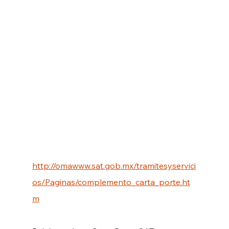
de transporte para actividades ilícitas en 
territorio nacional.
 Este complemento es 
obligatorio desde el 1 de enero de 2022 y 
las personas físicas y morales pueden 
generar sus facturas electrónicas con 
complemento Carta Porte a través de los 
servicios gratuitos de facturación del SAT y 
mediante Proveedores Autorizados de 
Certificación. 
Para mayor información, 
puedes consultar la siguiente página:
http://omawww.sat.gob.mx/tramitesyservici
os/Paginas/complemento_carta_porte.ht
m