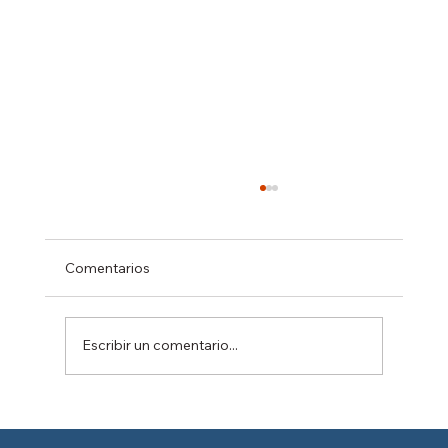
Comentarios
Escribir un comentario...
Reducción de la jornada laboral en
México: ¿Está tu empresa preparada