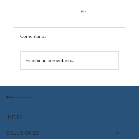
Comentarios
Escribir un comentario...
Reducción de la jornada laboral en
México: ¿Está tu empresa preparada
para el cambio?
Hablemos ahora
INICIO
SOLUCIONES