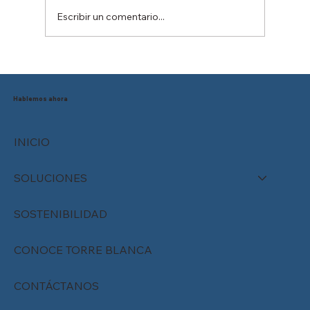
Escribir un comentario...
Reducción de la jornada laboral en
México: ¿Está tu empresa preparada
para el cambio?
Hablemos ahora
INICIO
SOLUCIONES
SOSTENIBILIDAD
CONOCE TORRE BLANCA
CONTÁCTANOS