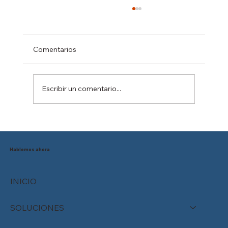
Comentarios
Escribir un comentario...
Reducción de la jornada laboral en
México: ¿Está tu empresa preparada
para el cambio?
Hablemos ahora
INICIO
SOLUCIONES