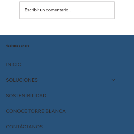
Escribir un comentario...
Reducción de la jornada laboral en
México: ¿Está tu empresa preparada
para el cambio?
Hablemos ahora
INICIO
SOLUCIONES
SOSTENIBILIDAD
CONOCE TORRE BLANCA
CONTÁCTANOS