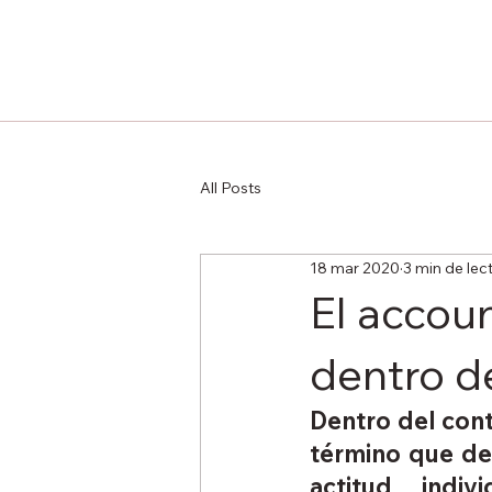
All Posts
18 mar 2020
3 min de lec
El accoun
dentro d
Dentro del cont
término que def
actitud indi