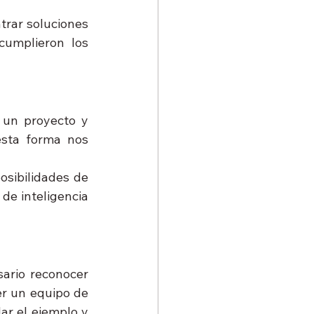
rar soluciones 
umplieron los 
 un proyecto y 
sta forma nos 
sibilidades de 
de inteligencia 
ario reconocer 
r un equipo de 
r el ejemplo y 