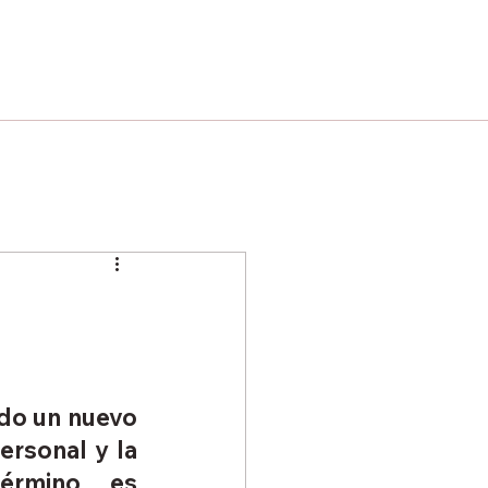
e
do un nuevo 
rsonal y la 
érmino es 