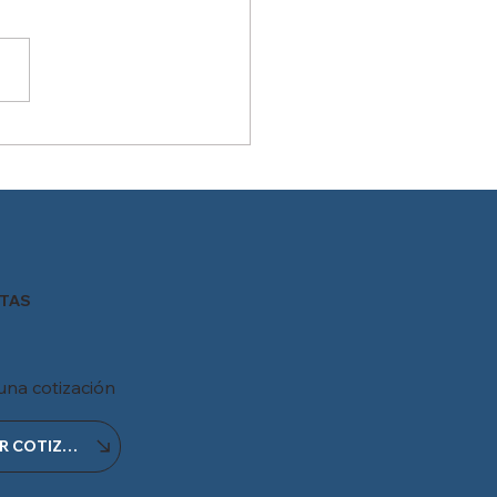
rol de asistencia de
onal
TAS
 una cotización
OBTENER COTIZACIÓN