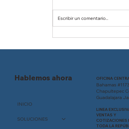
Escribir un comentario...
Más allá del título
universitario: por qué las
certificaciones de
competencia son el nuevo
diferenciador laboral en
México
Hablemos ahora
OFICINA CENTR
Bahamas #1173
Chapultepec C
Guadalajara Jal
INICIO
LINEA EXCLUSIV
VENTAS Y
SOLUCIONES
COTIZACIONES 
TODA LA REPÚB