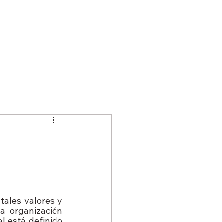
ales valores y 
 organización 
 está definido 