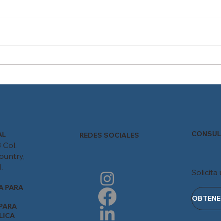
Reducción de la jornada
Cont
laboral en México: ¿Está tu
pers
empresa preparada para el
cambio?
CONSUL
AL
REDES SOCIALES
 Col.
ountry,
.
Solicita
A PARA
PARA
LICA