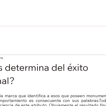
ra
 determina del éxito
nal?
 la marca que identifica a esos que poseen monument
omportamiento es consecuente con sus palabras.Toda
iencia de este atributo. Obviamente el resultado final