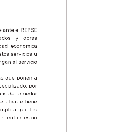
e ante el REPSE 
ados y obras 
dad económica 
os servicios u 
an al servicio 
as que ponen a 
ecializado, por 
icio de comedor 
 cliente tiene 
mplica que los 
es, entonces no 