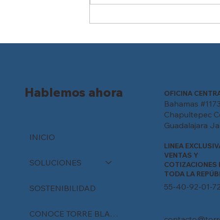
Más allá del título
universitario: por qué las
certificaciones de
competencia son el nuevo
diferenciador laboral en
México
Hablemos ahora
OFICINA CENTR
Bahamas #1173
Chapultepec C
Guadalajara Jal
INICIO
LINEA EXCLUSIV
VENTAS Y
SOLUCIONES
COTIZACIONES 
TODA LA REPÚB
55-40-92-01-7
SOSTENIBILIDAD
CONOCE TORRE BLANCA
contacto@torr