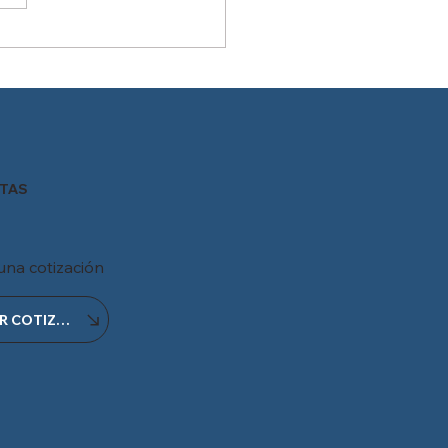
rol de asistencia de
onal
TAS
 una cotización
OBTENER COTIZACIÓN