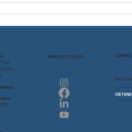
Reducción de la jornada
Cont
laboral en México: ¿Está tu
pers
empresa preparada para el
cambio?
CONSUL
AL
REDES SOCIALES
 Col.
ountry,
.
Solicita
A PARA
PARA
LICA
2
e-