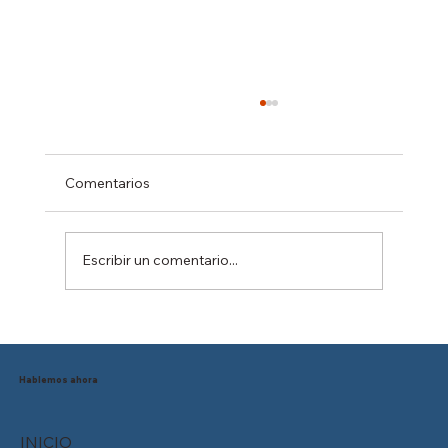
Comentarios
Escribir un comentario...
Reducción de la jornada laboral en
México: ¿Está tu empresa preparada
para el cambio?
Hablemos ahora
INICIO