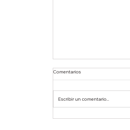
Comentarios
Escribir un comentario...
Más allá del título
universitario: por qué las
certificaciones de