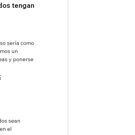
dos tengan 
so sería como 
amos un 
eas y ponerse 
:
dos sean 
en el 