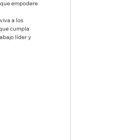
o que empodere 
 
iva a los 
 que cumpla 
bajo líder y 