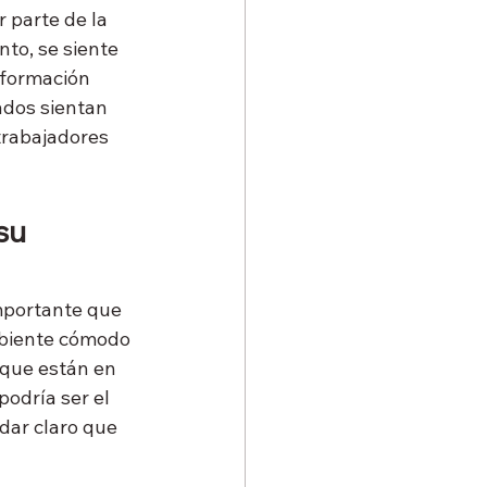
parte de la 
to, se siente 
 formación 
ados sientan 
trabajadores 
su 
mportante que 
mbiente cómodo 
 que están en 
podría ser el 
idar claro que 