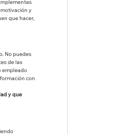
 implementas 
 motivación y 
nen que hacer, 
o. No puedes 
es de las 
tu empleado 
formación con 
dad y que 
iendo 